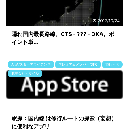
2017/10/24
隠れ国内最長路線、CTS - ??? - OKA。ポ
イント単...
ANA/スターアライアンス
プレミアムメンバー/SFC
旅行ネタ
航空会社・マイル
2017/10/23
駅探：国内線 は修行ルートの探索（妄想）
に便利なアプリ