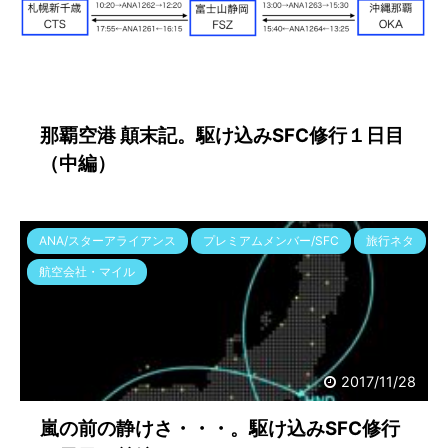
2017/11/29
那覇空港 顛末記。駆け込みSFC修行１日目
（中編）
ANA/スターアライアンス
プレミアムメンバー/SFC
旅行ネタ
航空会社・マイル
2017/11/28
嵐の前の静けさ・・・。駆け込みSFC修行