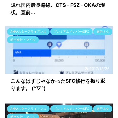
隠れ国内最長路線、CTS - FSZ - OKAの現
状。直前...
ANA/スターアライアンス
プレミアムメンバー/SFC
旅行ネタ
航空会社・マイル
2017/12/25
こんなはずじゃなかったSFC修行を振り返
ります。 (°▽°)
ANA/スターアライアンス
プレミアムメンバー/SFC
旅行ネタ
航空会社・マイル