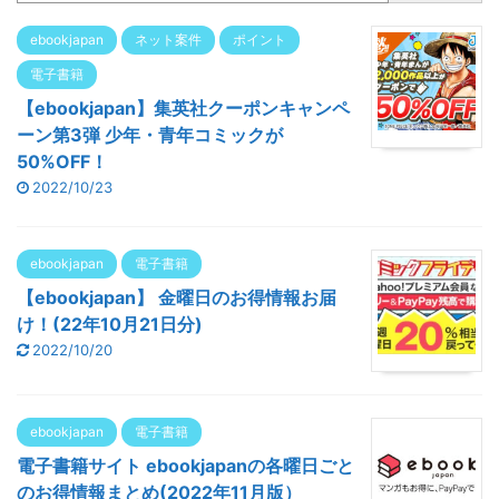
ebookjapan
ネット案件
ポイント
電子書籍
【ebookjapan】集英社クーポンキャンペ
ーン第3弾 少年・青年コミックが
50%OFF！
2022/10/23
ebookjapan
電子書籍
【ebookjapan】 金曜日のお得情報お届
け！(22年10月21日分)
2022/10/20
ebookjapan
電子書籍
電子書籍サイト ebookjapanの各曜日ごと
のお得情報まとめ(2022年11月版）