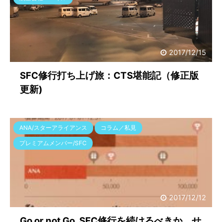
2017/12/15
SFC修行打ち上げ旅：CTS堪能記（修正版
更新)
ANA/スターアライアンス
コラム／私見
プレミアムメンバー/SFC
2017/12/12
Go or not Go. SFC修行を続けるべきか、せ