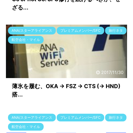
ざる...
ANA/スターアライアンス
プレミアムメンバー/SFC
旅行ネタ
航空会社・マイル
2017/11/30
薄氷を履む、OKA → FSZ → CTS (→ HND)
搭...
ANA/スターアライアンス
プレミアムメンバー/SFC
旅行ネタ
航空会社・マイル