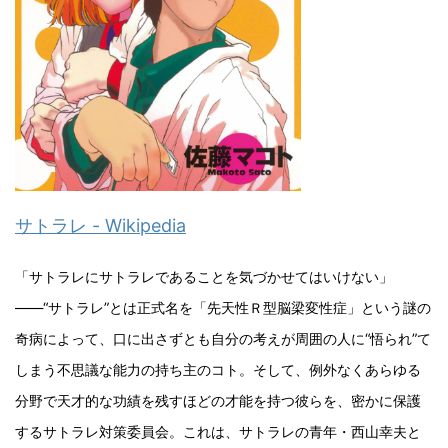
サトラレ - Wikipedia
「サトラレにサトラレであることを気づかせてはいけない」
――“サトラレ”とは正式名を「先天性Ｒ型脳梁変性症」という謎の
奇病によって、口に出さずとも自分の考えが周囲の人に“悟られ”て
しまう不思議な能力の持ち主のコト。そして、例外なくあらゆる
分野で天才的な功績を残すほどの才能を持つ彼らを、密かに保護
するサトラレ対策委員会。これは、サトラレの青年・西山幸夫と