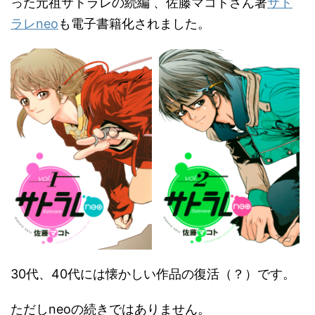
った元祖サトラレの続編 、佐藤マコトさん著
サト
ラレneo
も電子書籍化されました。
30代、40代には懐かしい作品の復活（？）です。
ただしneoの続きではありません。