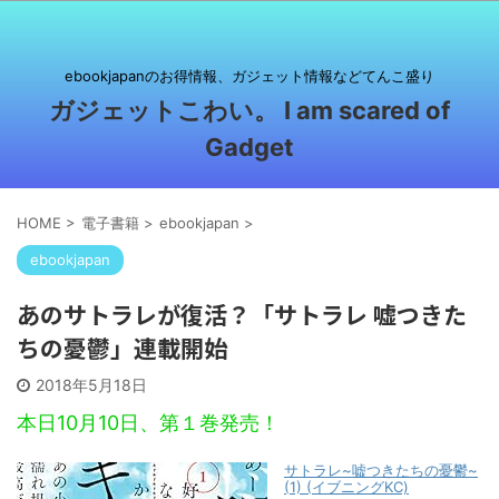
ebookjapanのお得情報、ガジェット情報などてんこ盛り
ガジェットこわい。 I am scared of
Gadget
HOME
>
電子書籍
>
ebookjapan
>
ebookjapan
あのサトラレが復活？「サトラレ 嘘つきた
ちの憂鬱」連載開始
2018年5月18日
本日10月10日、第１巻発売！
サトラレ~嘘つきたちの憂鬱~
(1) (イブニングKC)