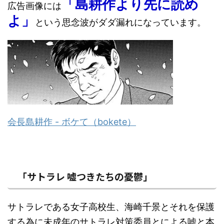
「島耕作より先に読め
広告画像には
よ」
という思念波がダダ漏れになっています。
会長島耕作 - ボケて（bokete）
「サトラレ 嘘つきたちの憂鬱」
サトラレである女子高校生、海崎千景とそれを保護
する為に未成年のサトラレ対策委員とによる嘘と本