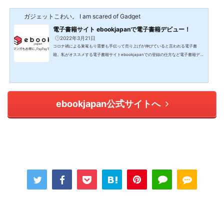
ガジェットこわい。 I am scared of Gadget
電子書籍サイト ebookjapanで電子書籍デビュー！
2022年3月21日
コロナ禍による巣篭もり需要も手伝って売り上げが伸びていると言われる電子書
籍。私がオススメする電子書籍サイトebookjapanでの登録の仕方など電子書籍デビ
ューをレビューしていきます。レビューをデビュー・・・電子書籍サイトebookjap
anをオススメする理由はコチラ↓↓↓<a href="//ck.jp.ap.valuecommerce.com/se
rvlet/referral?sid=3329755&amp;pid=887661351" rel="nofollow"><img src="//
ad.jp.ap.valuecommerce.com/servlet/gifbanner?sid=3329755&amp;pid=8876
61351" border=&qu...
ebookjapan公式サイトへ