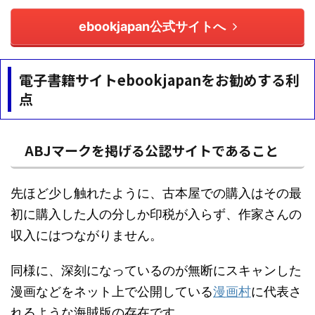
ad.jp.ap.valuecommerce.com/servlet/gifbanner?sid=3329755&amp;pid=8876
61351" border=&qu...
ebookjapan公式サイトへ
電子書籍サイトebookjapanをお勧めする利
点
ABJマークを掲げる公認サイトであること
先ほど少し触れたように、古本屋での購入はその最
初に購入した人の分しか印税が入らず、作家さんの
収入にはつながりません。
同様に、深刻になっているのが無断にスキャンした
漫画などをネット上で公開している
漫画村
に代表さ
れるような海賊版の存在です。