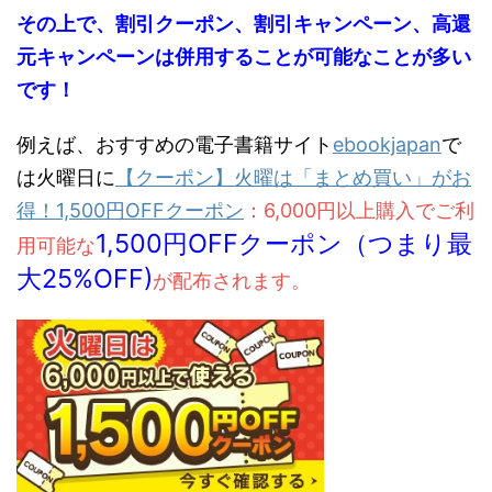
なりました。コミックフライデーでは刊行30日以内の新刊のみを対象に5%OFFクー
その上で、割引クーポン、割引キャンペーン、高還
ポンが配布されます。ただし上記5%OFFクーポンを利用するよりもebookjapan(Ya
hoo!ショッピング）を利用した方が新刊はお得！&amp;amp;amp...
元キャンペーンは併用することが可能なことが多い
です！
例えば、おすすめの電子書籍サイト
ebookjapan
で
は火曜日に
【クーポン】火曜は「まとめ買い」がお
得！1,500円OFFクーポン
：6,000円以上購入でご利
1,500円OFFクーポン（つまり最
用可能な
大25%OFF
)
が配布されます。