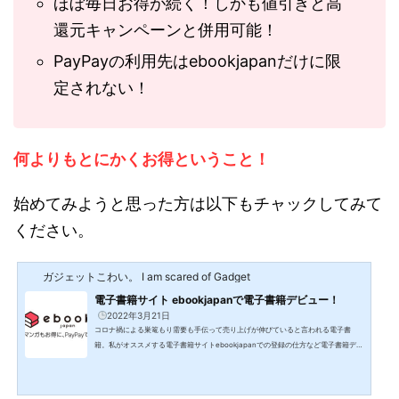
ほぼ毎日お得が続く！しかも値引きと高
還元キャンペーンと併用可能！
PayPayの利用先はebookjapanだけに限
定されない！
何よりもとにかくお得ということ！
始めてみようと思った方は以下もチャックしてみて
ください。
ガジェットこわい。 I am scared of Gadget
電子書籍サイト ebookjapanで電子書籍デビュー！
2022年3月21日
コロナ禍による巣篭もり需要も手伝って売り上げが伸びていると言われる電子書
籍。私がオススメする電子書籍サイトebookjapanでの登録の仕方など電子書籍デビ
ューをレビューしていきます。レビューをデビュー・・・電子書籍サイトebookjap
anをオススメする理由はコチラ↓↓↓<a href="//ck.jp.ap.valuecommerce.com/se
rvlet/referral?sid=3329755&amp;pid=887661351" rel="nofollow"><img src="//