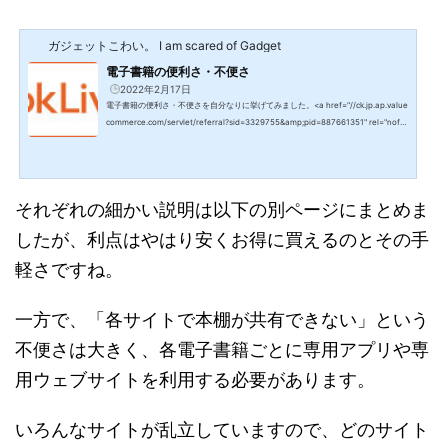
ガジェットこわい。 I am scared of Gadget
電子書籍の便利さ・不便さ
2022年2月17日
電子書籍の便利さ・不便さを自分なりに挙げてみました。<a href="//ck.jp.ap.value
commerce.com/servlet/referral?sid=3329755&amp;pid=887661351" rel="nofol
low"><img src="//ad.jp.ap.valuecommerce.com/servlet/gifbanner?sid=332975
5&amp;pid=887661351" border="0"></a>電子書籍の便利さ書店にある「紙」書
籍ではなく、スマホやタブレット、PCなどの画面で読める電子書籍も最近増えてき
ました。私も昔は紙の本至上主義だったのですが、いくつかの電子書籍ス...
それぞれの細かい説明は以下の別ページにまとめま
したが、利点はやはり安くお得に買えるのとその手
軽さですね。
一方で、「各サイトで本棚が共有できない」という
不便さは大きく、各電子書籍ごとに専用アプリや専
用ウェブサイトを利用する必要があります。
いろんなサイトが乱立していますので、どのサイト