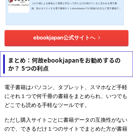
コロナ禍による巣篭もり需要も手伝って売り上げが伸びていると言われる電子書
籍。私がオススメする電子書籍サイトebookjapanでの登録の仕方など電子書籍デビ
ューをレビューしていきます。レビューをデビュー・・・電子書籍サイトebookjap
anをオススメする理由はコチラ↓↓↓<a href="//ck.jp.ap.valuecommerce.com/se
rvlet/referral?sid=3329755&amp;pid=887661351" rel="nofollow"><img src="//
ad.jp.ap.valuecommerce.com/servlet/gifbanner?sid=3329755&amp;pid=8876
61351" border=&qu...
ebookjapan公式サイトへ
まとめ：何故ebookjapanをお勧めするの
か？ 5つの利点
電子書籍はパソコン、タブレット、スマホなど手軽
にそれ１つで何千冊の書籍をまとめられ、いつでも
どこでも読める手軽なツールです。
ただし購入サイトごとに書籍データの互換性がない
ので、できるだけ１つのサイトでまとめた方が書籍