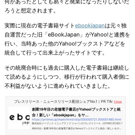
何かあったとしても易々と廃業になったりしないだ
ろうと想定されます。
実際に現在の電子書籍サイト
ebookjapan
は元々独
自運営だった旧「eBookJapan」がYahoo!と連携を
行い、当時あった他のYahoo!ブックストアなどを
統合して行って出来上がったサイトです。
その統廃合時にも過去に購入した電子書籍は継続し
て読めるようにしつつ、移行が行われて購入者側に
不利益がないように進められていきました。
プレスリリース・ニュースリリース配信シェアNo.1｜PR TIMES
1 User
創業19年目の老舗電子書店がYahoo!ブックストアと統
合！新しい「ebookjapan」をヤ...
https://prtimes.jp/main/html/rd/p/000000721.000001485.html
株式会社イーブック イニシアティブ ジャパンのプレスリリース（2019年2月28日 1
8時43分）創業19年目の老舗電子書店がYahoo!ブックストアと統合！新しいをヤフ
ー株式会社と協力して運営、総額1億ポイント山分けキャンペーンを開催予定！