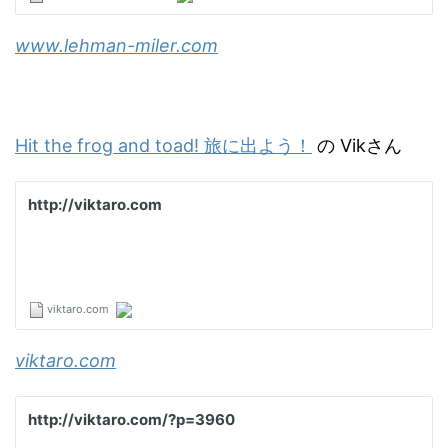
www.lehman-miler.com
Hit the frog and toad! 旅に出よう！
の Vikさん
viktaro.com