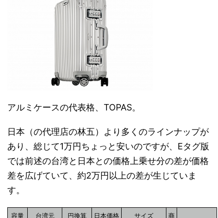
アルミケースの代表格、TOPAS。
日本（の代理店の林五）より多くのラインナップが
あり、総じて1万円ちょっと安いのですが、Eタグ版
では前述の台湾と日本との価格上乗せ分の差が価格
差を広げていて、約2万円以上の差が生じていま
す。
容量
台湾元
円換算
日本価格
サイズ
商