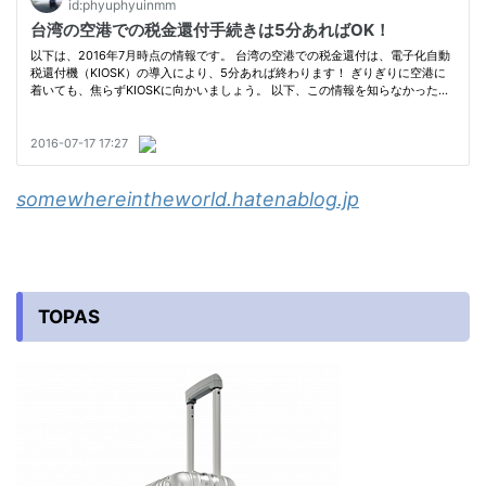
somewhereintheworld.hatenablog.jp
TOPAS