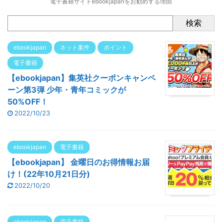
電子書籍サイトebookjapanをお勧めする理由
検索
ebookjapan
ネット案件
ポイント
電子書籍
【ebookjapan】集英社クーポンキャンペ
ーン第3弾 少年・青年コミックが
50%OFF！
2022/10/23
ebookjapan
電子書籍
【ebookjapan】 金曜日のお得情報お届
け！(22年10月21日分)
2022/10/20
ebookjapan
電子書籍