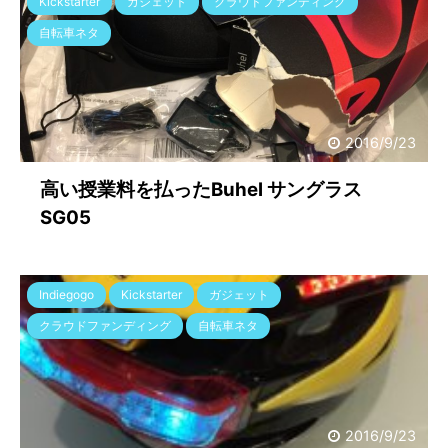
Kickstarter
ガジェット
クラウドファンディング
自転車ネタ
2016/9/23
高い授業料を払ったBuhel サングラス
SG05
Indiegogo
Kickstarter
ガジェット
クラウドファンディング
自転車ネタ
2016/9/23